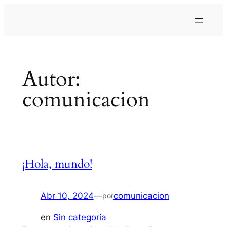
Saltar
al
contenido
Autor:
comunicacion
¡Hola, mundo!
Abr 10, 2024
—
comunicacion
por
en
Sin categoría