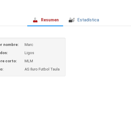
Resumen
Estadística
r nombre:
Marc
idos:
Ligos
re corto:
MLM
o:
AS Iluro Futbol Taula